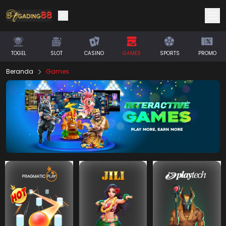
TOGEL
SLOT
CASINO
GAMES
SPORTS
PROMO
Beranda
Games